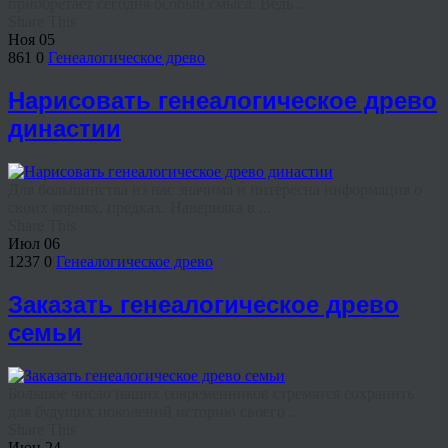
приобретает сегодня особый смысл. Ведь ...
Share This
Ноя
05
861
0
Генеалогическое древо
Нарисовать генеалогическое древо
династии
Для большинства из нас значима и интересна информация о
своих корнях, предках. Наверняка в ...
Share This
Июл
06
1237
0
Генеалогическое древо
Заказать генеалогическое древо
семьи
Большое число наших современников стремятся сохранить
для будущих поколений историю своего ...
Share This
Июн
24