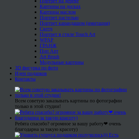
Портрет на дереве
Картины на досках
Картины маслом
Портрет пастелью
Портрет карандашом (имитация)
Скетч
Портрет в стиле Touch Art
WPAP
ГРАНЖ
Поп Арт
Art Brush
Модульные картины
3D фигурка по фото
Идеи подарков
Контакты
Всем советую заказывать картины по фотографии
только в этой студии!
Ребята спасибо? огромное за вашу работу❤ очень
благодарна за такую красоту)