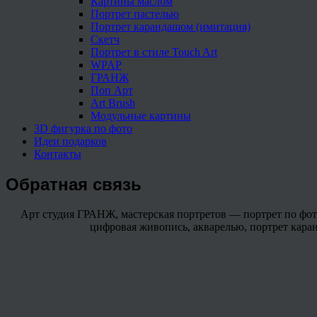
Картины маслом
Портрет пастелью
Портрет карандашом (имитация)
Скетч
Портрет в стиле Touch Art
WPAP
ГРАНЖ
Поп Арт
Art Brush
Модульные картины
3D фигурка по фото
Идеи подарков
Контакты
Обратная связь
Арт студия ГРАНЖ, мастерская портретов — портрет по фото 
цифровая живопись, акварелью, портрет каранда