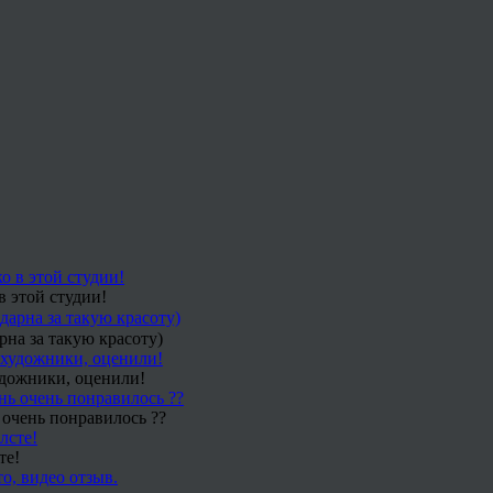
в этой студии!
рна за такую красоту)
удожники, оценили!
 очень понравилось ??
те!