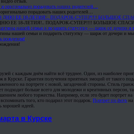
 видео отзыв.
 и оригинально порадовать наших родителей…
Ю ЕЕ 18-ЛЕТИЯ!.. ПОДАРОК-СУПЕР!!!! БОЛЬШОЕ СПАС
тины нашей семьи и подарить статуэтку — шарж от дочери и мы 
рождения!
и друзей с каждым днём найти всё труднее. Один, из наиболее при
ж в Курске. Гарантия получения приятных эмоций от такого под
женного на портрете с новой, загадочной стороны. Стиль гранж 
т подходит больше всего для молодежи и креативных персон, так
нием любого торжества. Например, если это будет портрет на св
и вспоминать того, кто подарил этот подарок.
Портрет по фото
на 
нь хорошей идеей.
марта в Курске