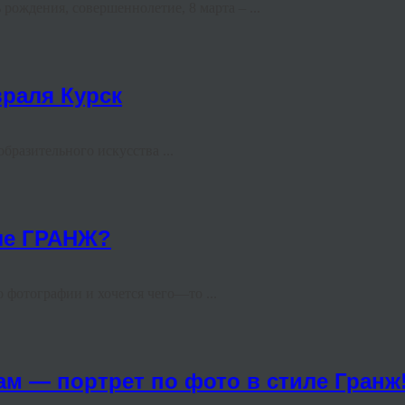
ждения, совершеннолетие, 8 марта – ...
враля Курск
образительного искусства ...
иле ГРАНЖ?
 фотографии и хочется чего—то ...
 — портрет по фото в стиле Гранж