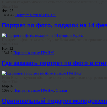
В жизни каждого мужчины есть свои любимые женщины. День ро
Share This
Фев
25
1431
42
Портрет в стиле ГРАНЖ
Портрет по фото, подарок на 14 фе
Портрет по фото заказать в Курске Доказано, что созерцание из
Share This
Ноя
12
1341
2
Портрет в стиле ГРАНЖ
Где заказать портрет по фото в ст
Если Вам наскучили обычные классические стили портретов по
Share This
Мар
07
1093
0
Портрет в стиле ГРАНЖ
,
Статьи
Оригинальный подарок молодоженам