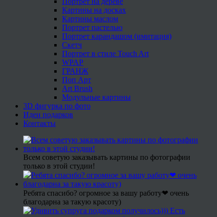
Портрет на дереве
Картины на досках
Картины маслом
Портрет пастелью
Портрет карандашом (имитация)
Скетч
Портрет в стиле Touch Art
WPAP
ГРАНЖ
Поп Арт
Art Brush
Модульные картины
3D фигурка по фото
Идеи подарков
Контакты
Всем советую заказывать картины по фотографии
только в этой студии!
Ребята спасибо? огромное за вашу работу❤ очень
благодарна за такую красоту)