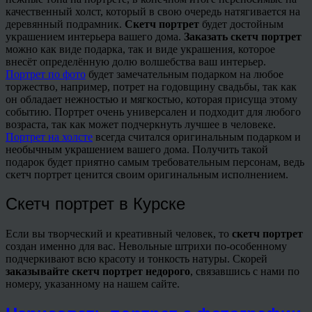
качественный холст, который в свою очередь натягивается на
деревянный подрамник.
Скетч портрет
будет достойным
украшением интерьера вашего дома.
Заказать скетч портрет
можно как виде подарка, так и виде украшения, которое
внесёт определённую долю волшебства ваш интерьер.
Портрет по фото
будет замечательным подарком на любое
торжество, например, потрет на годовщину свадьбы, так как
он обладает нежностью и мягкостью, которая присуща этому
событию. Портрет очень универсален и подходит для любого
возраста, так как может подчеркнуть лучшее в человеке.
Портрет на холсте
всегда считался оригинальным подарком и
необычным украшением вашего дома. Получить такой
подарок будет приятно самым требовательным персонам, ведь
скетч портрет ценится своим оригинальным исполнением.
Скетч портрет в Курске
Если вы творческий и креативный человек, то
скетч портрет
создан именно для вас. Невольные штрихи по-особенному
подчеркивают всю красоту и тонкость натуры. Скорей
заказывайте скетч
портрет недорого
, связавшись с нами по
номеру, указанному на нашем сайте.