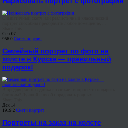
Нарисовать портрет с фотографии
Симпатичный скетч или реалистичный классический
портрет способны преобразить любое помещение, ...
Share This
Сен
07
956
0
Скетч портрет
Семейный портрет по фото на
холсте в Курске — правильный
подарок!
В преддверии праздника возникает вопрос: что подарить
близким? Лучший способ порадовать родных ...
Share This
Дек
14
1919
2
Скетч портрет
Портреты на заказ на холсте