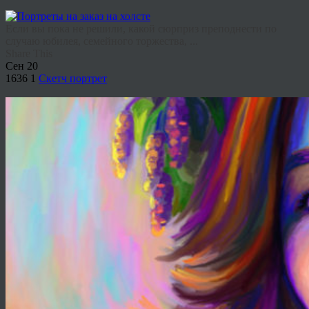
Если вы пока не решили, какой сюрприз преподнести по
случаю юбилея, семейного торжества, ...
Share This
Сен
20
1636
1
Скетч портрет