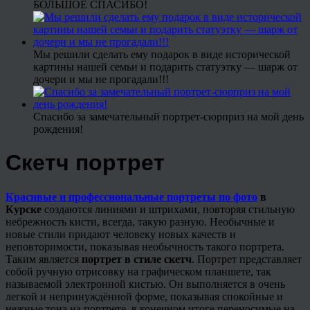
БОЛЬШОЕ СПАСИБО!
Мы решили сделать ему подарок в виде исторической
картины нашей семьи и подарить статуэтку — шарж от
дочери и мы не прогадали!!!
Спасибо за замечательный портрет-сюрприз на мой день
рождения!
Скетч портрет
Красивые и профессиональные портреты по фото
в
Курске
создаются линиями и штрихами, повторяя стильную
небрежность кисти, всегда, такую разную. Необычные и
новые стили придают человеку новых качеств и
неповторимости, показывая необычность такого портрета.
Таким является
портрет в стиле скетч
. Портрет представляет
собой ручную отрисовку на графическом планшете, так
называемой электронной кистью. Он выполняется в очень
легкой и непринуждённой форме, показывая спокойные и
нежные тона на портрете, в конечном итоге переносимые на