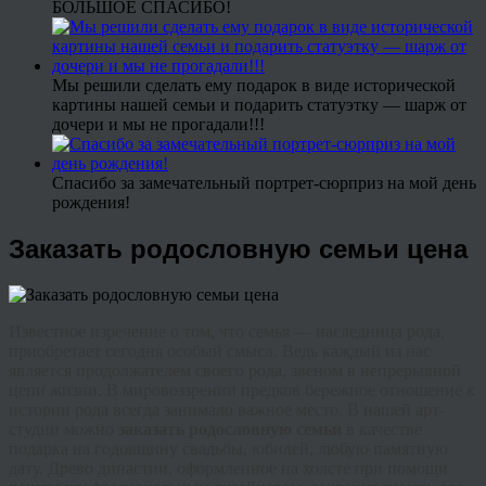
БОЛЬШОЕ СПАСИБО!
Мы решили сделать ему подарок в виде исторической
картины нашей семьи и подарить статуэтку — шарж от
дочери и мы не прогадали!!!
Спасибо за замечательный портрет-сюрприз на мой день
рождения!
Заказать родословную семьи цена
Известное изречение о том, что семья — наследница рода,
приобретает сегодня особый смысл. Ведь каждый из нас
является продолжателем своего рода, звеном в непрерывной
цепи жизни. В мировоззрении предков бережное отношение к
истории рода всегда занимало важное место. В нашей арт-
студии можно
заказать родословную семьи
в качестве
подарка на годовщину свадьбы, юбилей, любую памятную
дату. Древо династии, оформленное на холсте при помощи