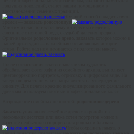
печати профессиональным дизайнером, сохранит память для
грядущих поколений, станет вашим помощником в
восстановлении семейных традиций.
Лучший способ наладить связь
времен —
заказать родословную
Многим из нас по-настоящему интересны сведения,
связанные с историей рода, с судьбой далеких предков.
Оригинальное
родословное древо, заказать
которое можно в
нашей арт-студии
—
важнейшая составляющая истории
семьи. Работа над ним начинается с подготовки макета.
После согласования эскиза с заказчиком художник
обрабатывает фотографии из семейного архива, выполняет
цветокоррекцию
портретов,
отрисовку
в цифровом виде. На
завершающем этапе макет направляется на утверждение
клиенту. Для печати красиво
визуализированного
фамильного
древа мы используем плотный профессиональный холст.
Возрождение семейных ценностей:
родословное дерево
Заказать
уникальное семейное древо с «кроной» из
нескольких десятков или даже сотен портретов можно в
качестве необычного сюрприза для родных и близких.
Чтобы сохранить память о
вашей династии, предлагаем
заказать родословную, цена
на