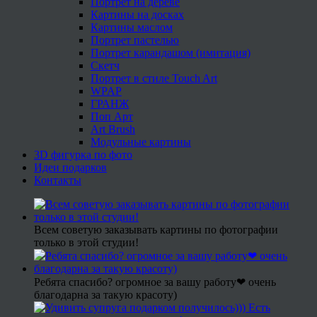
Портрет на дереве
Картины на досках
Картины маслом
Портрет пастелью
Портрет карандашом (имитация)
Скетч
Портрет в стиле Touch Art
WPAP
ГРАНЖ
Поп Арт
Art Brush
Модульные картины
3D фигурка по фото
Идеи подарков
Контакты
Всем советую заказывать картины по фотографии
только в этой студии!
Ребята спасибо? огромное за вашу работу❤ очень
благодарна за такую красоту)