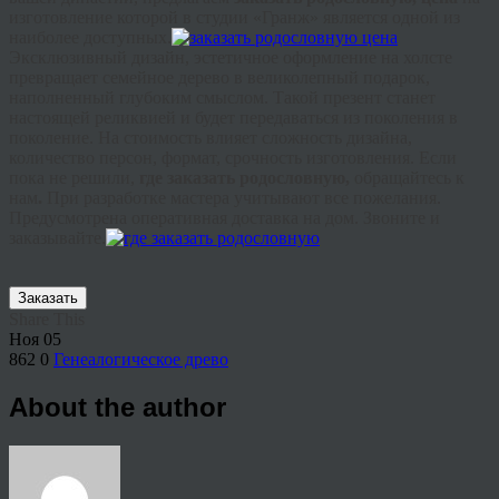
изготовление которой в студии «
Гранж
» является одной из
наиболее доступных.
Эксклюзивный дизайн, эстетичное оформление на холсте
превращает семейное дерево в великолепный подарок,
наполненный глубоким смыслом. Такой презент станет
настоящей реликвией и будет передаваться из поколения в
поколение. На стоимость влияет сложность дизайна,
количество персон, формат, срочность изготовления. Если
пока не решили,
где заказать родословную,
обращайтесь к
нам
.
При разработке мастера учитывают все пожелания.
Предусмотрена оперативная доставка на дом. Звоните и
заказывайте.
Заказать
Share This
Ноя
05
862
0
Генеалогическое древо
About the author