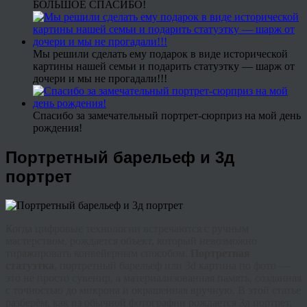
БОЛЬШОЕ СПАСИБО!
Мы решили сделать ему подарок в виде исторической
картины нашей семьи и подарить статуэтку — шарж от
дочери и мы не прогадали!!!
Спасибо за замечательный портрет-сюрприз на мой день
рождения!
Портретный барельеф и 3д
портрет
Когда цифровые технологии встречаются с ручным
мастерством, рождается объект, который невозможно
тиражировать конвейерным способом.
Портретная
статуэтка
,
портретный барельеф
или
3d картина по фото
—
это не просто сувенир, а материализованная память, созданная
с точностью до микрона и окрашенная вручную. В этой статье
разберём, как из обычной фотографии рождается
3д портрет
,