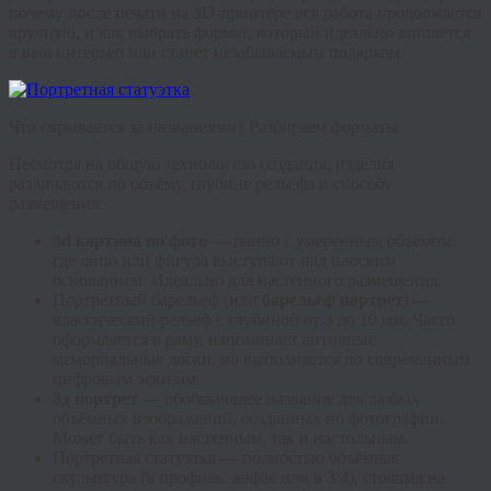
почему после печати на 3D-принтере вся работа продолжается
вручную, и как выбрать формат, который идеально впишется
в ваш интерьер или станет незабываемым подарком.
Что скрывается за названиями? Разбираем форматы
Несмотря на общую технологию создания, изделия
различаются по объёму, глубине рельефа и способу
размещения:
3d картина по фото
— панно с умеренным объёмом,
где лицо или фигура выступают над плоским
основанием. Идеально для настенного размещения.
Портретный барельеф
(или
барельеф портрет
) —
классический рельеф с глубиной от 3 до 10 мм. Часто
оформляется в раму, напоминает античные
мемориальные доски, но выполняется по современным
цифровым эскизам.
3д портрет
— обобщающее название для любых
объёмных изображений, созданных по фотографии.
Может быть как настенным, так и настольным.
Портретная статуэтка
— полностью объёмная
скульптура (в профиль, анфас или в 3/4), стоящая на