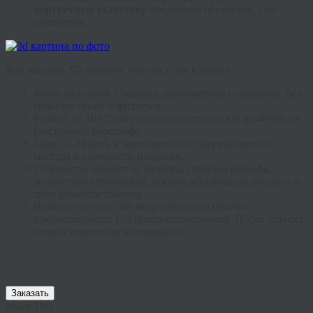
портретную статуэтку
предметом искусства, а не
сувениром.
Как заказать 3D-портрет: чек-лист для клиента
Фото:
минимум 2 ракурса, равномерное освещение, без
сильных теней и фильтров.
Размер:
от 10×15 см (настольная статуэтка) до 40×60 см
(настенный барельеф).
Срок:
7–21 день в зависимости от загруженности
мастера и сложности покраски.
Стоимость:
зависит от размера, глубины рельефа,
количества персонажей, уровня детализации росписи и
типа рамы/постамента.
Правки:
на этапе 3D-моделирования обычно
предоставляется 1–2 цикла согласования. После запуска
печати изменения невозможны.
Заказать
Share This