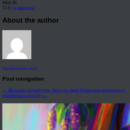
Май
26
74
0
3д картины
About the author
View all articles by rauffri
Post navigation
←
Женские скульптуры, бюст на заказ
Цифровая живопись и
портреты на холсте
→