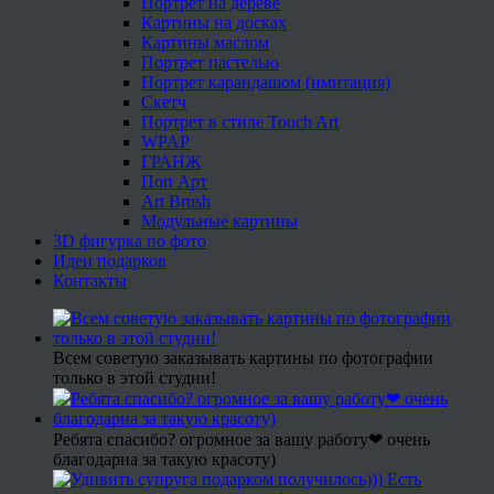
Портрет на дереве
Картины на досках
Картины маслом
Портрет пастелью
Портрет карандашом (имитация)
Скетч
Портрет в стиле Touch Art
WPAP
ГРАНЖ
Поп Арт
Art Brush
Модульные картины
3D фигурка по фото
Идеи подарков
Контакты
Всем советую заказывать картины по фотографии
только в этой студии!
Ребята спасибо? огромное за вашу работу❤ очень
благодарна за такую красоту)