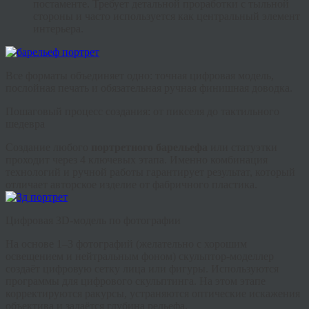
постаменте. Требует детальной проработки с тыльной
стороны и часто используется как центральный элемент
интерьера.
Все форматы объединяет одно: точная цифровая модель,
послойная печать и обязательная ручная финишная доводка.
Пошаговый процесс создания: от пикселя до тактильного
шедевра
Создание любого
портретного барельефа
или статуэтки
проходит через 4 ключевых этапа. Именно комбинация
технологий и ручной работы гарантирует результат, который
отличает авторское изделие от фабричного пластика.
Цифровая 3D-модель по фотографии
На основе 1–3 фотографий (желательно с хорошим
освещением и нейтральным фоном) скульптор-моделлер
создаёт цифровую сетку лица или фигуры. Используются
программы для цифрового скульптинга. На этом этапе
корректируются ракурсы, устраняются оптические искажения
объектива и задаётся глубина рельефа.