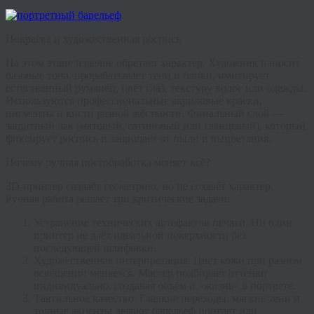
Покраска и художественная роспись
На этом этапе изделие обретает характер. Художник наносит
базовые тона, прорабатывает тени и блики, имитирует
естественный румянец, цвет глаз, текстуру волос или одежды.
Используются профессиональные акриловые краски,
пигменты и кисти разной жёсткости. Финальный слой —
защитный лак (матовый, сатиновый или глянцевый), который
фиксирует роспись и защищает от пыли и выцветания.
Почему ручная постобработка меняет всё?
3D-принтер создаёт геометрию, но не создаёт характер.
Ручная работа решает три критические задачи:
Устранение технических артефактов печати.
Ни один
принтер не даёт идеальной поверхности без
последующей шлифовки.
Художественная интерпретация.
Цвет кожи при разном
освещении меняется. Мастер подбирает оттенки
индивидуально, создавая объём и «жизнь» в портрете.
Тактильное качество
.
Гладкие переходы, мягкие тени и
точные акценты делают
барельеф портрет
или