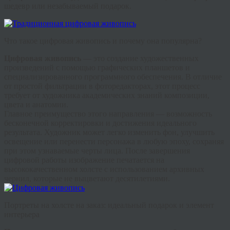
шедевр или незабываемый подарок.
Что такое цифровая живопись и почему она популярна?
Цифровая живопись
— это создание художественных
произведений с помощью графических планшетов и
специализированного программного обеспечения. В отличие
от простой фильтрации в фоторедакторах, этот процесс
требует от художника академических знаний композиции,
цвета и анатомии.
Главное преимущество этого направления — возможность
бесконечной корректировки и достижения идеального
результата. Художник может легко изменить фон, улучшить
освещение или перенести персонажа в любую эпоху, сохраняя
при этом узнаваемые черты лица. После завершения
цифровой работы изображение печатается на
высококачественном холсте с использованием архивных
чернил, которые не выцветают десятилетиями.
Портреты на холсте на заказ: идеальный подарок и элемент
интерьера