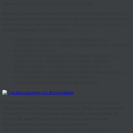
Преимущества профессионального подхода
Пытаясь сэкономить, некоторые пытаются создать портрет с
помощью автоматических онлайн-фильтров. Однако результат
часто выглядит неестественно и «пластиково». Обращаясь к
профессионалам, вы получаете:
Глубокую ретушь:
устранение дефектов кожи,
случайных объектов в кадре и улучшение цветопередачи
без потери сходства.
Качественные материалы:
использование холстов
плотностью от 300 г/м² и УФ-стойких чернил,
гарантирующих сохранность красок на 50+ лет.
Юридическую чистоту:
вы получаете полные права на
использование изображения и гарантию
конфиденциальности ваших фотографий.
Современное искусство доступно каждому, и технологии
лишь расширяют границы творчества.
Цифровая живопись
позволяет воплотить самые смелые идеи, а
портреты на
холсте на заказ
становятся семейными реликвиями,
передаваемыми из поколения в поколение.
Не откладывайте создание уникального подарка или