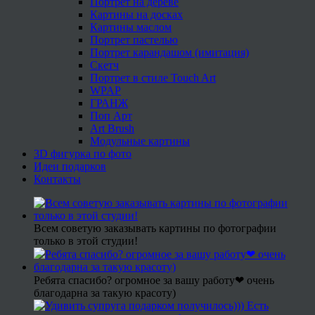
Портрет на дереве
Картины на досках
Картины маслом
Портрет пастелью
Портрет карандашом (имитация)
Скетч
Портрет в стиле Touch Art
WPAP
ГРАНЖ
Поп Арт
Art Brush
Модульные картины
3D фигурка по фото
Идеи подарков
Контакты
Всем советую заказывать картины по фотографии
только в этой студии!
Ребята спасибо? огромное за вашу работу❤ очень
благодарна за такую красоту)