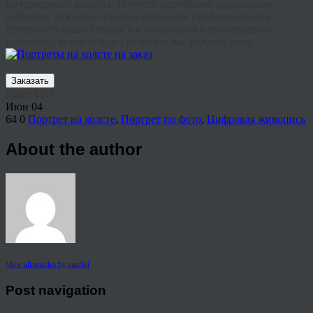
интерьерного акцента. Изучите портфолио художников,
выберите любимый стиль и позвольте профессионалам
превратить ваши теплые воспоминания в произведение
искусства, которое будет радовать вас каждый день.
Заказать
Share This
Июн
04
64
0
Портрет на холсте
,
Портрет по фото
,
Цифровая живопись
About the author
View all articles by rauffri
Post navigation