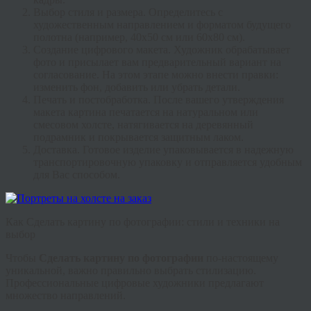
Выбор стиля и размера.
Определитесь с
художественным направлением и форматом будущего
полотна (например, 40х50 см или 60х80 см).
Создание цифрового макета.
Художник обрабатывает
фото и присылает вам предварительный вариант на
согласование. На этом этапе можно внести правки:
изменить фон, добавить или убрать детали.
Печать и постобработка.
После вашего утверждения
макета картина печатается на натуральном или
смесовом холсте, натягивается на деревянный
подрамник и покрывается защитным лаком.
Доставка.
Готовое изделие упаковывается в надежную
транспортировочную упаковку и отправляется удобным
для Вас способом.
Как Сделать картину по фотографии: стили и техники на
выбор
Чтобы
Сделать картину по фотографии
по-настоящему
уникальной, важно правильно выбрать стилизацию.
Профессиональные цифровые художники предлагают
множество направлений.