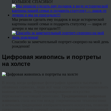
БОЛЬШОЕ СПАСИБО!
Мы решили сделать ему подарок в виде исторической
картины нашей семьи и подарить статуэтку — шарж от
дочери и мы не прогадали!!!
Спасибо за замечательный портрет-сюрприз на мой день
рождения!
Цифровая живопись и портреты
на холсте
В эпоху, когда цифровые фотографии хранятся тысячами в
облачных сервисах, люди всё чаще стремятся материализовать
важные моменты. Персонализированное искусство
переживает настоящий ренессанс.
Традиционная ц
ифровая
живопись
стала мостом между современными технологиями
и вечными традициями изобразительного искусства, позволяя
превратить любой удачный снимок в настоящий интерьерный