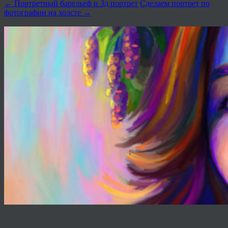
←
Портретный барельеф и 3д портрет
Сделаем портрет по
фотографии на холсте
→