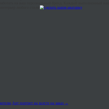
работать на ваш персональный бренд. Каждый выполненный наши
интерьер любого стиля.
одителю
Арт портрет на холсте на заказ
→