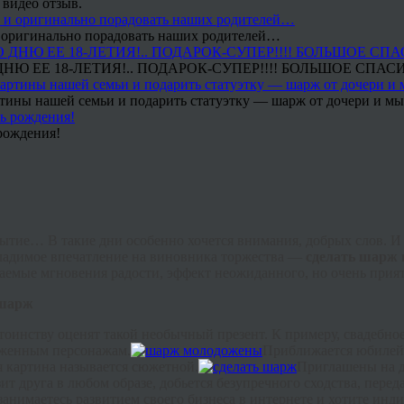
 видео отзыв.
 и оригинально порадовать наших родителей…
Ю ЕЕ 18-ЛЕТИЯ!.. ПОДАРОК-СУПЕР!!!! БОЛЬШОЕ СПАС
тины нашей семьи и подарить статуэтку — шарж от дочери и мы 
рождения!
ытие… В такие дни особенно хочется внимания, добрых слов. И 
гладимое впечатление на виновника торжества —
сделать шарж 
аемые мгновения радости, эффект неожиданного, но очень прия
шарж
тоинству оценят такой необычный презент. К примеру, свадебно
аженным персонажам.
Приближается юбилей
я картина называется сюжетной.
Приглашены на де
зит друга в любом образе, добьется безупречного сходства, пере
занимаетесь развитием своего бизнеса в интернете и хотите ин