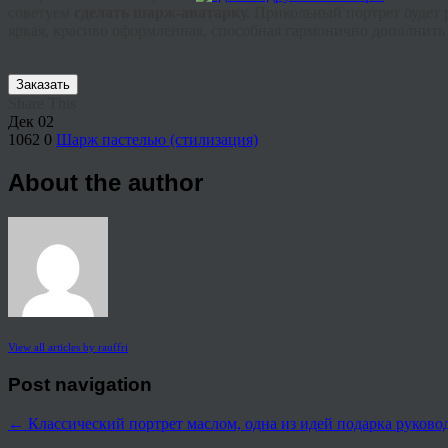
советуем
сделать шарж-
аватарку
.
Прикольный портрет будет 
яркая, красиво оформленная, способная гармонично дополнить 
Заказать
Share This
Дек
02
1062
0
Шарж пастелью (стилизация)
About the author
View all articles by rauffri
Post navigation
←
Классический портрет маслом, одна из идей подарка руков