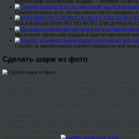
Безумно рады полученному подарку — портрету по фото,
Спасибо большое за то, что мы смогли так не ожиданно
ЗАКАЗЫВАЛИ ПОРТРЕТ ПО ФОТО ДЛЯ ДОЧКИ КО ДН
Мы решили сделать ему подарок в виде исторической кар
Спасибо за замечательный портрет-сюрприз на мой день 
Сделать шарж из фото
Календарный праздник, юбилей, свадьба, другое особенное соб
пройдет идеально. Один из лучших способов произвести неиз
подготовленный персонально для получателя, подарит незабыв
Что подарить на юбилей, свадьбу, другие торжества? Конечно,
Молодожены
,
именинники, выпускники, без сомнения, по дос
позитивом, своим добрым, благодушным отношением к изобр
начальника: охоту, рыбалку, баню, гольф. Такая юмористическа
Предлагаем
сделать дружеский шарж-
портрет. Мастер изобра
изображенного на картине.
Если вы 