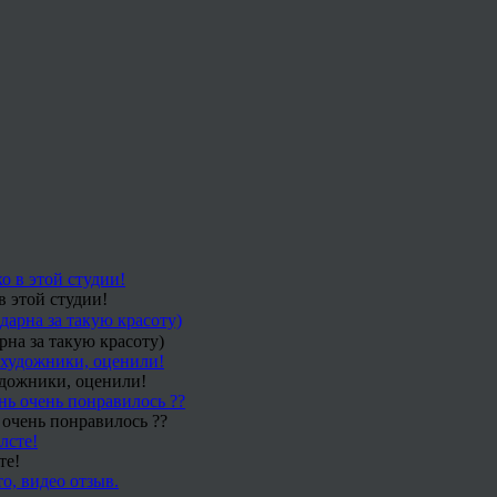
в этой студии!
рна за такую красоту)
удожники, оценили!
 очень понравилось ??
те!