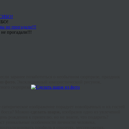
ИБО!
не прогадали!!!
если заранее позаботиться о необычном сюрпризе, праздник
из фото.
Эксклюзивный юмористический рисунок,
тного сюрприза.
е сатирическое изображение порадует новобрачных и их гостей
 босса? Можно
сделать шарж,
изобразив одно из увлечений
нь рождения к приятелю, но не знаете, что подарить?
даст уникальные особенности личности человека,
дивидуализировать профиль в
соцсетях
,
мессенджерах
,