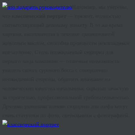
Например, мы уверены,
что
классический портрет
— презент, полностью
соответствующий деловому этикету. В то же время
картина, выполненная в технике традиционной
живописи маслом, способна произвести неизгладимое
впечатление. Столь неожиданный сюрприз для
первого лица компании — отличная возможность
увидеть своего сурового босса с совершенно
неожиданной стороны, обратить внимание на
человеческие качества начальника, скрытые зачастую
за строгостью, профессиональной требовательностью.
Другими удачными идеями сюрприза для шефа могут
стать статуэтки по фото, светильники с фотографией.