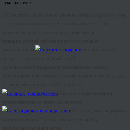
Согласитесь, достаточно сложно выбрать презент тому,
кто сам может многое себе позволить. Не стоит
волноваться по этому поводу:
портрет в
подарок
ручной работы никого не оставит
равнодушным.
Независимо от
возраста, пола, увлечений такой
эксклюзивный
подарок руководителю
станет
источником позитивных эмоций, вызовет улыбку даже
у самой беспристрастной личности.
Классные
идеи подарка
руководителю
от всего коллектива
Не знаете,
что подарить
руководителю?
Предлагаем вам несколько
первоклассных вариантов.