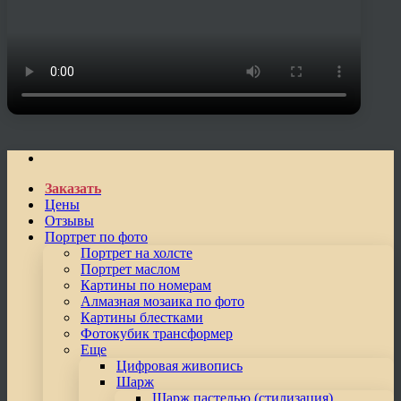
Заказать
Цены
Отзывы
Портрет по фото
Портрет на холсте
Портрет маслом
Картины по номерам
Алмазная мозаика по фото
Картины блестками
Фотокубик трансформер
Еще
Цифровая живопись
Шарж
Шарж пастелью (стилизация)