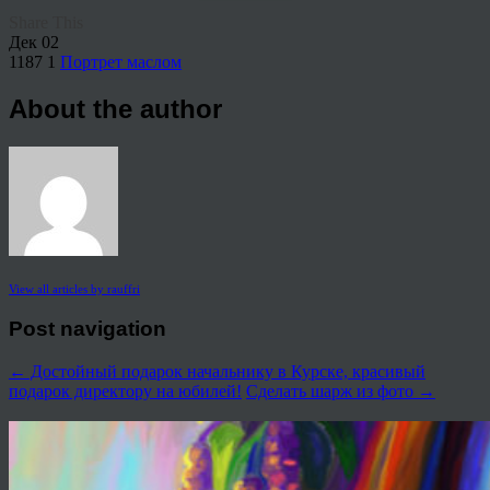
Share This
Дек
02
1187
1
Портрет маслом
About the author
View all articles by rauffri
Post navigation
←
Достойный подарок начальнику в Курске, красивый
подарок директору на юбилей!
Сделать шарж из фото
→