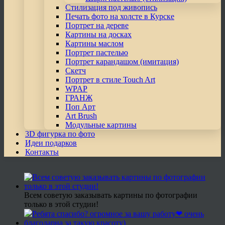
Стилизация под живопись
Печать фото на холсте в Курске
Портрет на дереве
Картины на досках
Картины маслом
Портрет пастелью
Портрет карандашом (имитация)
Скетч
Портрет в стиле Touch Art
WPAP
ГРАНЖ
Поп Арт
Art Brush
Модульные картины
3D фигурка по фото
Идеи подарков
Контакты
Всем советую заказывать картины по фотографии
только в этой студии!