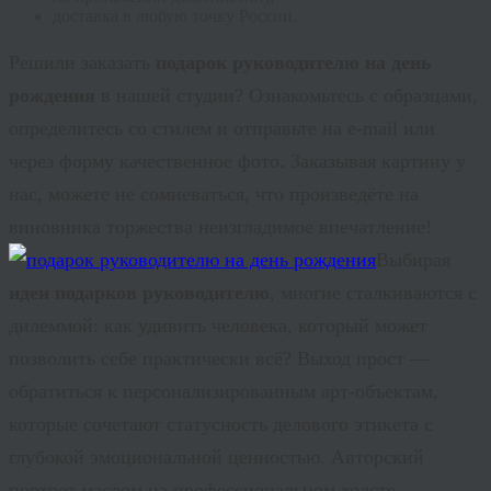
доставка в любую точку России.
Решили заказать
подарок руководителю на день
рождения
в нашей студии? Ознакомьтесь с образцами,
определитесь со стилем и отправьте на e-
mail
или
через форму качественное фото. Заказывая картину у
нас, можете не сомневаться, что произведёте на
виновника торжества неизгладимое впечатление!
Выбирая
идеи подарков руководителю
, многие сталкиваются с
дилеммой: как удивить человека, который может
позволить себе практически всё? Выход прост —
обратиться к персонализированным арт-объектам,
которые сочетают статусность делового этикета с
глубокой эмоциональной ценностью. Авторский
портрет маслом на профессиональном холсте