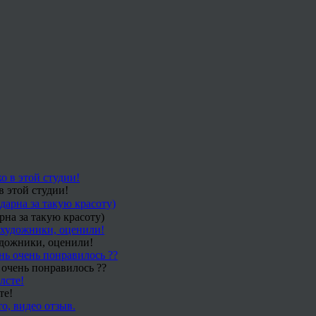
в этой студии!
рна за такую красоту)
удожники, оценили!
 очень понравилось ??
те!