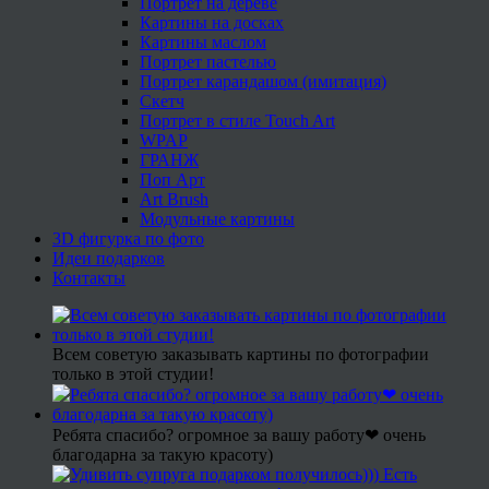
Портрет на дереве
Картины на досках
Картины маслом
Портрет пастелью
Портрет карандашом (имитация)
Скетч
Портрет в стиле Touch Art
WPAP
ГРАНЖ
Поп Арт
Art Brush
Модульные картины
3D фигурка по фото
Идеи подарков
Контакты
Всем советую заказывать картины по фотографии
только в этой студии!
Ребята спасибо? огромное за вашу работу❤ очень
благодарна за такую красоту)