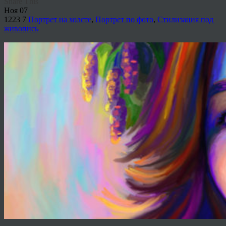
Share This
Ноя
07
1223
7
Портрет на холсте
,
Портрет по фото
,
Стилизация под
живопись