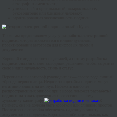
автографа знаменитости;
уникальный и оригинальный подарок коллеге,
руководителю или близкому человеку;
гарантированная эксклюзивность подписи.
Также мы предоставляем услугу
разработка электронной
подписи,
которая заключается в индивидуальном
проектировании автографа для цифровых писем и
документов.
Хороший имидж состоит из деталей, а потому
разработка
подписи онлайн
станет выгодным решением, чтобы выразить
свою индивидуальность, стиль и статус.
Персональный автограф руководителя — своего рода личный
«бренд» первого лица. Недостатки дизайна подписи могут
негативно влиять на амплуа. Избежать наиболее
распространенных ошибок при выборе поможет
разработка
подписи на заказ,
доверенная профессиональному
художнику-каллиграфу.
К
примеру, она не должна быть короткой или слишком простой.
Последняя не способна обеспечить надежную защиту
документов от подделок. Короткая комбинация знаков, как