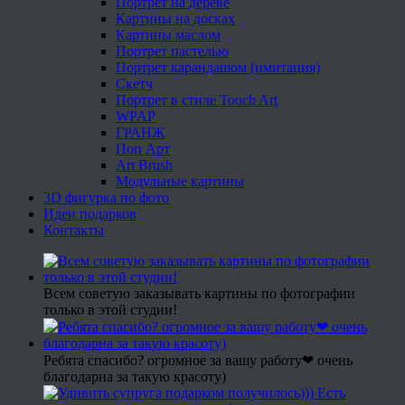
Портрет на дереве
Картины на досках
Картины маслом
Портрет пастелью
Портрет карандашом (имитация)
Скетч
Портрет в стиле Touch Art
WPAP
ГРАНЖ
Поп Арт
Art Brush
Модульные картины
3D фигурка по фото
Идеи подарков
Контакты
Всем советую заказывать картины по фотографии
только в этой студии!
Ребята спасибо? огромное за вашу работу❤ очень
благодарна за такую красоту)