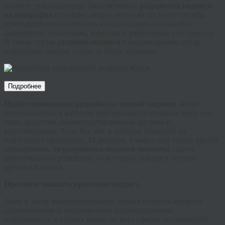
коллеге, руководителю. Эксклюзивная
разработка подписи
каллиграфия
подойдет людям, которым по долгу службы
приходится просматривать и подписывать множество
документов: политикам, юристам и работникам
госструктур
.
В таком случае
создание подписи
в неповторимом стиле
подчеркнет имидж, статус и стиль человека.
Подробнее
Профессиональная
разработка личной подписи
может
использоваться в качестве оригинального подарка мужу или
жене, коллегам, высокопоставленным друзьям и
родственникам. Если Вы уже в поисках подарков на
новогодние праздники, 23 февраля, 8 марта или любое другое
мероприятие,
то разработка подписи человека
станет
оригинальным решением, от которого придут в восторг
друзья и близкие.
Причины заказать красивую подпись
Даже в эпоху компьютеризации личная подпись является
единственным и неоспоримым подтверждением
подлинности, а потому важна во всех сферах человеческой