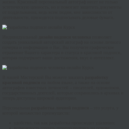
жизни. Красивый персональный автограф несет не только
эстетическую ценность, но и помогает защитить документы
от подделывания, ведь всем людям, вне зависимости от
деятельности, приходится подписывать деловые бумаги.
Индивидуальный
дизайн подписи человека
позволяет
создать уникальный авторский автограф на основе личного
почерка и информации о Вас. Вы получите графическое
отражение Вашего характера и статуса в красивой подписи,
которая подчеркнет ваши достижения, вкус и интеллект.
В нашей Мастерской Вы можете заказать
разработку
красивой подписи
на любом языке, а также на основе
автографов известных личностей – писателей, художников,
государственных деятелей, которые сохранились в архивах и
теперь доступны широкой аудитории.
Персональная
разработка личной подписи
– это услуга, у
которой множество преимуществ:
удобство, так как разработка происходит удаленно;
возможность создать личную подпись на основе