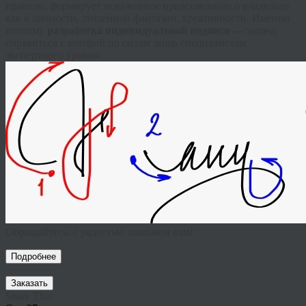
правило, формирует искаженное представление о владельце
как о личности, лишенной фантазии,
креативности
. Именно
поэтому
разработка индивидуальной подписи —
задача,
справиться с которой по силам лишь специалистам
экспертного уровня.
Обращайтесь, с радостью поможем вам!
Подробнее
Заказать
Share This