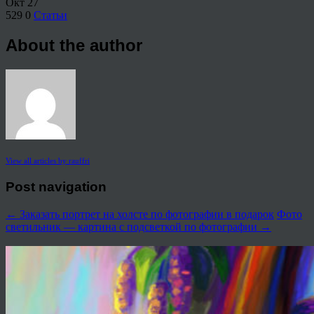
Окт
27
529
0
Статьи
About the author
View all articles by rauffri
Post navigation
←
Заказать портрет на холсте по фотографии в подарок
Фото
светильник — картина с подсветкой по фотографии
→