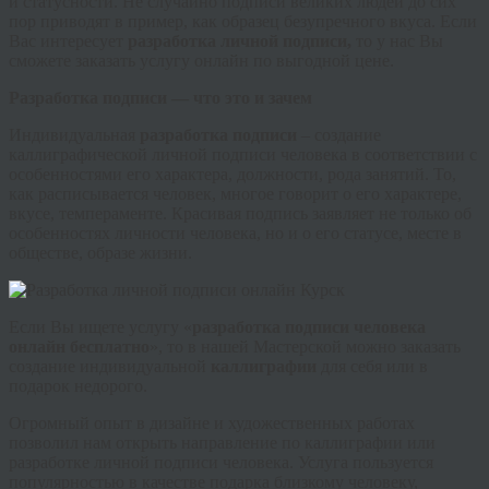
и
статусности
. Не случайно подписи великих людей до сих
пор приводят в пример, как образец безупречного вкуса. Если
Вас интересует
разработка личной подписи,
то у нас Вы
сможете заказать услугу онлайн по выгодной цене.
Разработка подписи — что это и зачем
Индивидуальная
разработка подписи
– создание
каллиграфической личной подписи человека в соответствии с
особенностями его характера, должности, рода занятий. То,
как расписывается человек, многое говорит о его характере,
вкусе, темпераменте. Красивая подпись заявляет не только об
особенностях личности человека, но и о его статусе, месте в
обществе, образе жизни.
Если Вы ищете услугу «
разработка подписи человека
онлайн
бесплатн
о
», то в нашей Мастерской можно заказать
создание индивидуальной
каллиграфии
для себя или в
подарок недорого.
Огромный опыт в дизайне и художественных работах
позволил нам открыть направление по каллиграфии или
разработке личной подписи человека. Услуга пользуется
популярностью в качестве подарка близкому человеку,