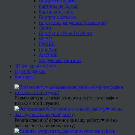
Портрет на дереве
Картины на досках
Картины маслом
Портрет пастелью
Портрет карандашом (имитация)
Скетч
Портрет в стиле Touch Art
WPAP
ГРАНЖ
Поп Арт
Art Brush
Модульные картины
3D фигурка по фото
Идеи подарков
Контакты
Всем советую заказывать картины по фотографии
только в этой студии!
Ребята спасибо? огромное за вашу работу❤ очень
благодарна за такую красоту)