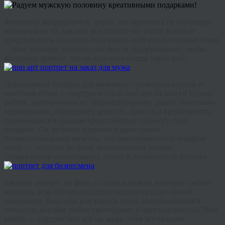
Женщины заблуждаются, думая, что мужчины не обращают
внимания на то, как они выглядят и что носят. Каждый
представитель сильного пола имеет свой неповторимый стиль
– свою харизму, которую они всегда поддерживают, чтобы
женщины думали, что их мужчина всегда такой был.
Динамичный подарок для мужчины с развитым вкусом и
чувством стиля — портрет в стиле поп арт на заказ в Курске.
Работа, выполненная по индивидуальному заказу опытными
художниками, подчеркнет дерзость, яркость и креативность,
сливающиеся в каждом представителе сильного пола
воедино. Он заставит изумиться даже самых
безэмоциональных мужчин, это темпераментный подарок
мужу — портрет по фото, выполненный руками
специалистов интенсивных тонах и любопытной технике.
Заказать портрет по фото в подарок можно мужчине любого
возраста, ведь его яркие цвета понравятся даже самым
маленьким. Ваш муж или парень очень запоминающаяся
личность, которая любит своеобразие и оригинальность? Ваш
выбор — портрет поп арт на заказ, этим все сказано.