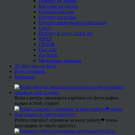
Портрет на дереве
Картины на досках
Картины маслом
Портрет пастелью
Портрет карандашом (имитация)
Скетч
Портрет в стиле Touch Art
WPAP
ГРАНЖ
Поп Арт
Art Brush
Модульные картины
3D фигурка по фото
Идеи подарков
Контакты
Всем советую заказывать картины по фотографии
только в этой студии!
Ребята спасибо? огромное за вашу работу❤ очень
благодарна за такую красоту)