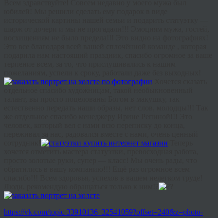
Всем здравствуйте! Совсем недавно у моего мужа был
юбилей! Мы решили сделать ему подарок в виде
исторической картины нашей семьи и подарить статуэтку —
шарж от дочери и мы не прогадали!!! Эмоциям мужа, гостей,
восхищениям не было предела!!! Это видно на фотографиях!
Это все благодаря всей вашей сплочённой команде , которая
подарила нам настоящий праздник, спасибо огромное за ваше
терпение всем, за то, что прислушивались к нашим
пожеланиям, успели к сроку, работали даже без выходных!
Хочется сказать
отдельное спасибо художницам, такой необыкновенный
талант, вы просто поцелованы Богом в макушку, так
естественно передать наши образы, нет слов, молодцы!!! Так
же отдельное спасибо менеджеру Ирине Репиной!!! Это
человек, который вел с нами всю переписку до конца,
переживал за нас, радовался вместе с нами, очень ценный
сотрудник!
Теперь
хочется отметить мастера статуэтки, превосходная работа,
просто золотые руки, супер — класс! Мы очень рады, что
обратились в вашу компанию!!! Ещё раз огромное всем
спасибо!!! Всем здоровья, успехов в вашем нелегком труде!
Люди, рекомендую обращаться только к ним!?
?
https://vk.com/topic-33910136_32541059?offset=240&z=photo-