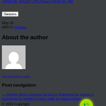
33910136_456241712%2Fpost-33910136_406
Заказать
Share This
Мар
26
4895
0
Отзывы
About the author
View all articles by rauffri
Post navigation
←
Печать фото и картин на холсте
Картины на досках и
портреты на дереве в стиле лофт на заказ купить
→
© 2026 Copyright.