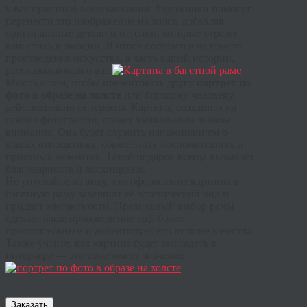
у вас приятные воспоминания. Художники помогут
перенести это изображение на холст, добавляя
оригинальные детали и оттенки, которые отразят
ваш стиль и эмоции. В итоге получится не просто
произведение искусства, а часть вашей истории,
рассказывающая о вас.
Мысль о том, чтобы презентовать другу
портрет по
фото в образе на холсте
или близкому человеку,
действительно интересна. Картина, созданная на
основе фотографии, станет уникальным знаком
внимания. Она будет служить напоминанием о
ваших отношениях, совместных воспоминаниях и
приятных моментах. Такой подарок всегда вызывает
благодарность и восхищение.
Не упускайте из виду, что оформление картины в
багетную раму завершит её эстетический вид и
придаст элегантности. Правильный выбор рамы
сделает ваше произведение ещё более
притягательным и акцентирует его лучшие качества.
Также учтите, как картина будет выглядеть в
интерьере — это тоже имеет значение!
Заказать