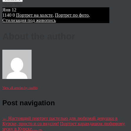
Share This
Янв
12
1140
0
Портрет на холсте
,
Портрет по фото
,
Стилизация под живопись
About the author
View all articles by rauffri
Post navigation
←
Настоящий портрет пастелью для любимой девушки в
Курске, просто и со вкусом!
Портрет карандашом любимому
мужу в Курске…
→