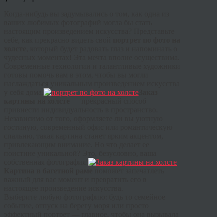
Когда-нибудь вы задумывались о том, как одна из
ваших любимых фотографий могла бы стать
настоящим произведением искусства? Представьте
себе, как прекрасно видеть свой
портрет по фото на
холсте
, который будет радовать глаз и напоминать о
чудесных моментах! Эта мечта вполне осуществима.
Современные технологии и талантливые художники
готовы помочь вам в этом, чтобы вы могли
наслаждаться уникальным произведением искусства
у себя дома.
Заказ
картины на холсте
— прекрасный способ
привнести индивидуальность в пространство.
Независимо от того, оформляете ли вы уютную
гостиную, современный офис или романтическую
спальню, такая картина станет ярким акцентом,
привлекающим внимание. Но что делает ее
поистине уникальной? Это, безусловно, ваша
собственная фотография!
Картина в багетной раме
поможет запечатлеть
важный для вас момент и превратить его в
настоящее произведение искусства.
Выберите любую фотографию: будь то семейное
событие, отпуск на берегу моря или просто
эффектный портрет — главное, чтобы она вызывала