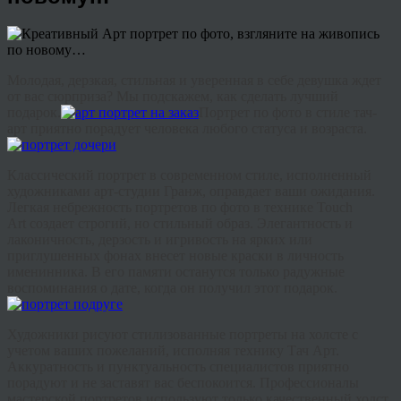
Молодая, дерзкая, стильная и уверенная в себе девушка ждет
от вас сюрприза? Мы подскажем, как сделать лучший
подарок.
Портрет по фото в стиле тач-
арт приятно порадует человека любого статуса и возраста.
Классический портрет в современном стиле, исполненный
художниками арт-студии Гранж, оправдает ваши ожидания.
Легкая небрежность портретов по фото в технике Touch
Art создает строгий, но стильный образ. Элегантность и
лаконичность, дерзость и игривость на ярких или
приглушенных фонах внесет новые краски в личность
именинника. В его памяти останутся только радужные
воспоминания о дате, когда он получил этот подарок.
Художники рисуют стилизованные портреты на холсте с
учетом ваших пожеланий, исполняя технику Тач Арт.
Аккуратность и пунктуальность специалистов приятно
порадуют и не заставят вас беспокоится. Профессионалы
мастерской портретов используют только качественный холст