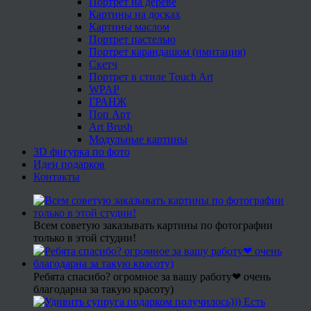
Портрет на дереве
Картины на досках
Картины маслом
Портрет пастелью
Портрет карандашом (имитация)
Скетч
Портрет в стиле Touch Art
WPAP
ГРАНЖ
Поп Арт
Art Brush
Модульные картины
3D фигурка по фото
Идеи подарков
Контакты
Всем советую заказывать картины по фотографии
только в этой студии!
Ребята спасибо? огромное за вашу работу❤ очень
благодарна за такую красоту)