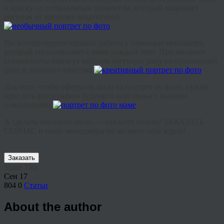
и краску со специальным элементом, который защищает
рисунок от внешних воздействий.
Вы контролируете процесс работы с помощью менеджера,
который согласовывает с вами каждый этап. При желании
специалисты помогут выбрать багетную раму по приемлемой
цене и хорошего качества.
Для того, чтобы оформить заказ на портрет по фото, нужно
прислать фотографию будущего персонажа с вашими
пожеланиями.
А сделать это очень легко — нажмите кнопку ЗАКАЗАТЬ
СЕЙЧАС и наши менеджеры не заставят себя ждать!
Заказать
Share This
Сен
17
804
0
Статьи
About the author