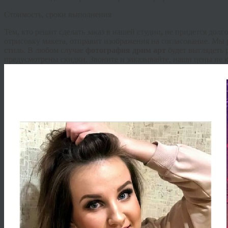
Стоимость, сроки выполнения
Тем, кто решит сделать заказ в нашей студии
,
не придется долг
отрисовку макета, отправит изображения на согласование. Мы 
стиль. В любом случае
фотография
дрим
арт
будет выглядеть 
предусмотрены скидки. Звоните и заказывайте, наши цены не