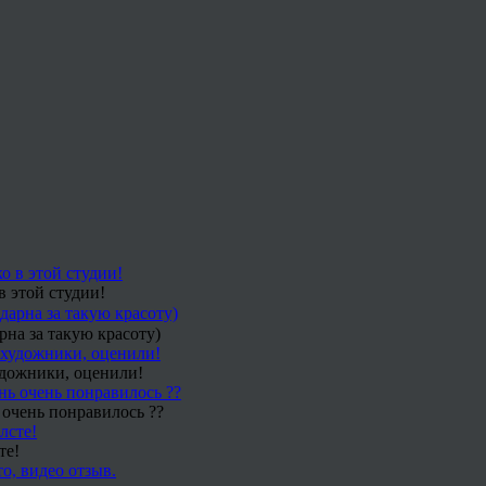
в этой студии!
рна за такую красоту)
удожники, оценили!
 очень понравилось ??
те!