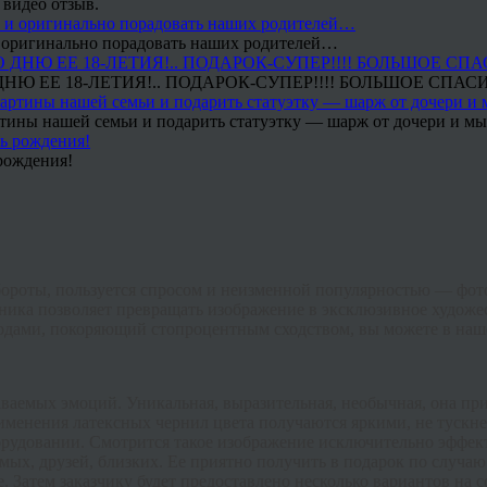
 видео отзыв.
 и оригинально порадовать наших родителей…
Ю ЕЕ 18-ЛЕТИЯ!.. ПОДАРОК-СУПЕР!!!! БОЛЬШОЕ СПАС
тины нашей семьи и подарить статуэтку — шарж от дочери и мы 
рождения!
бороты, пользуется спросом и неизменной популярностью — фот
ника позволяет превращать изображение в эксклюзивное художе
ами, покоряющий стопроцентным сходством, вы можете в наше
ваемых эмоций. Уникальная, выразительная, необычная, она пр
именения латексных чернил цвета получаются яркими, не тускне
орудовании. Смотрится такое изображение исключительно эффек
ых, друзей, близких. Ее приятно получить в подарок по случаю
 Затем заказчику будет предоставлено несколько вариантов на с