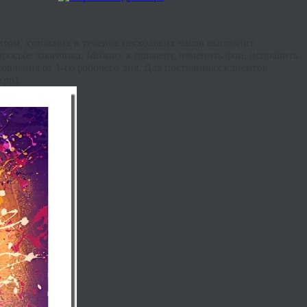
матом, художник в течение нескольких часов выполнит
росьбе заказчика. Можно, к примеру, изменить фон, исправить
товления от 1-го рабочего дня. Для постоянных клиентов
App
).