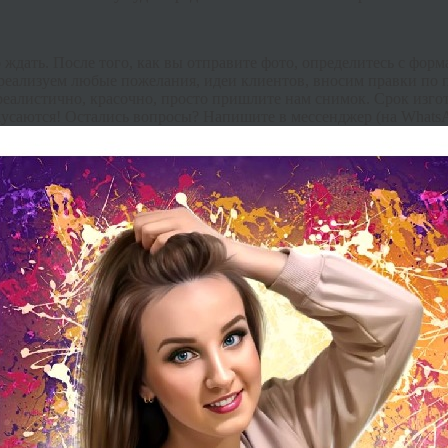
о ждать. После того, как вы отправите фото, определитесь с фор
реализуем любые пожелания, идеи клиентов, вносим правки по п
реалистично, красочно, просто пришлите нам снимок. Срок изго
 кусаются! Остались вопросы? Напишите в
мессенджер
(на
Whats