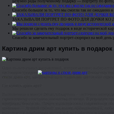
Безумно рады полученному подарку — портрету по фото,
Спасибо большое за то, что мы смогли так не ожиданно
ЗАКАЗЫВАЛИ ПОРТРЕТ ПО ФОТО ДЛЯ ДОЧКИ КО ДН
Мы решили сделать ему подарок в виде исторической кар
Спасибо за замечательный портрет-сюрприз на мой день 
Картина дрим арт купить в подарок
Одно из актуальных направлений, которое активно набирает о
настоящим
трендом
.
Необычная тех
стиле
дрим
арт
,
завораживающий плавными цветовыми переход
Где
купить
дрим
арт?
Выполненная в манере
DreamArt
картина — источник непереда
гармоничному сочетанию множества оттенков. В результате пр
материалы безопасны. Печать выполняется на современном об
компании — лучший презент для коллег, преподавателей, любим
выполняется дизайнерами мастерской на графическом планшете.