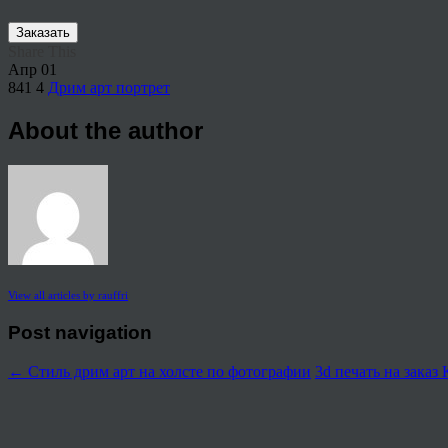
Заказать
Share This
Апр
01
841
4
Дрим арт портрет
About the author
View all articles by rauffri
Post navigation
←
Стиль дрим арт на холсте по фотографии
3d печать на заказ