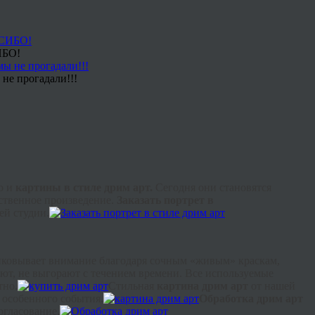
ИБО!
не прогадали!!!
о и
картины в стиле
дрим
арт.
Сегодня они становятся
ственное произведение.
Заказать портрет в
й студии.
иковывает внимание благодаря сочным «живым» краскам,
ют, не выгорают с течением времени. Все используемые
тно.
Стильная
картина
дрим
арт
от нашей
 особенного события.
Обработка
дрим
арт
огласование.