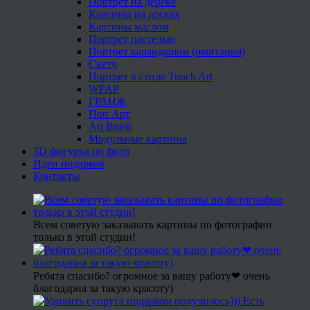
Портрет на дереве
Картины на досках
Картины маслом
Портрет пастелью
Портрет карандашом (имитация)
Скетч
Портрет в стиле Touch Art
WPAP
ГРАНЖ
Поп Арт
Art Brush
Модульные картины
3D фигурка по фото
Идеи подарков
Контакты
Всем советую заказывать картины по фотографии
только в этой студии!
Ребята спасибо? огромное за вашу работу❤ очень
благодарна за такую красоту)