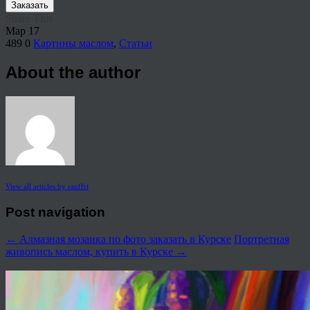
Заказать
Share This
Мар
17
489
0
Картины маслом
,
Статьи
About the author
View all articles by rauffri
Post navigation
←
Алмазная мозаика по фото заказать в Курске
Портретная
живопись маслом, купить в Курске
→