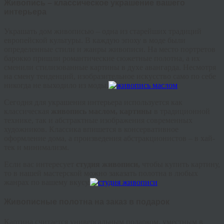
Живопись – классическое украшение вашего
интерьера
Украшать дом живописью – одна из старейших традиций
европейской культуры. В каждую эпоху в моде были
определенные стили и жанры живописи. На место портретов
барокко пришли романтические сюжетные полотна, а их
сменили стилизованные картины в духе авангарда. Несмотря
на смену тенденций, изобразительное искусство само по себе
никогда не выходило из моды.
Сегодня для украшения интерьера используется как
классическая
живопись маслом, картины
в традиционной
технике, так и абстрактные изображения современных
художников. Классика впишется в консервативное
оформление дома, а произведения абстракционистов – в хай-
тек и минимализм.
Если вас интересует
студия живописи,
чтобы купить картину,
то в нашей мастерской можно заказать полотна в любых
жанрах по вашему вкусу.
Живописные полотна на заказ в подарок
Картина считается универсальным подарком, уместным в