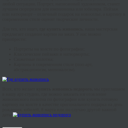
любой ситуации. Портрет, написанный художником, станет
лучшим сюрпризом для именинника или юбиляра. Пейзаж
или натюрморт – отличный подарок на новоселье, а картину в
современном стиле оценят творческие личности.
Для тех, кто ищет
, где купить живопись
, наша мастерская
предлагает создание картин на заказ. У нас можно
приобрести:
Портреты на холсте по фотографии;
Классические пейзажи и натюрморты;
Сюжетные полотна;
Картины в современном стиле (поп-арт,
абстракционизм, минимализм).
Всех, кто желает
купить живопись недорого,
мы приглашаем
в нашу арт-студию, где можно заказать изготовление
живописного полотна по фотографии или купить готовую
картину на холсте в качестве оригинального подарка на день
рождения, юбилей, 8 марта или по случаю другой важной
даты.