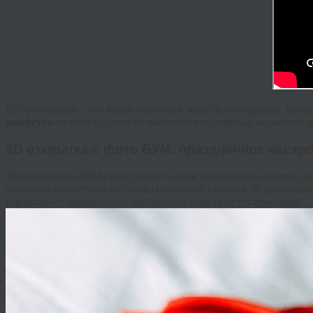
БУМ-открытка – это яркая новинка в мире фотоподарков, кото
конфетти
является одним из наиболее популярных вариантов п
3D открытка с фото БУМ: праздничное настр
Фотооткрытка БУМ представляет собой подарочный сверток, к
открытку поместилось столько объемных кубиков. В дополнен
гарантирует праздничное настроение всем присутствующим!