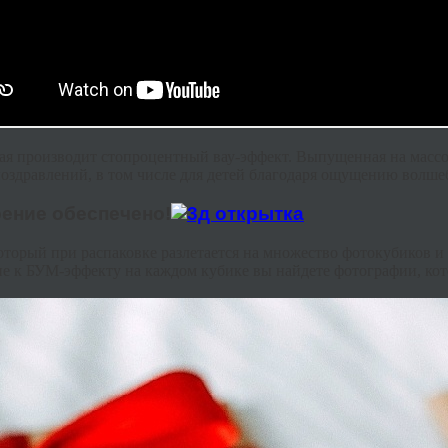
рая производит стопроцентный вау-эффект. Выпущенная на массо
оздравлений, в том числе для детей благодаря ощущению волшеб
оение обеспечено!
оторый при распаковке разлетается на множество фотокубиков и
ие к БУМ-эффекту на каждом кубике вы найдете фотографии, ко