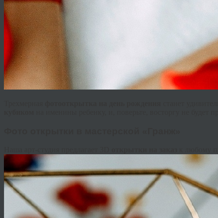
Трехмерная
фотооткрытка на день рождения
станет удивите
кубиком
на именины ребенку, и, поверьте, восторгу не будет п
Фото открытки в мастерской «Гранж»
Наша арт-студия предлагает 3D
открытки на заказ
к любому п