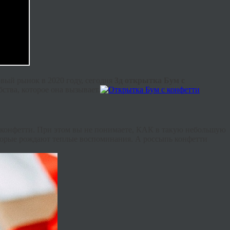
вый рынок в 2020 году, сегодня
3д открытка Бум с
ства, которое она вызывает.
 конфетти. При этом вы не понимаете, КАК в такую небольшую
торые рождают теплые воспоминания. А россыпь конфетти