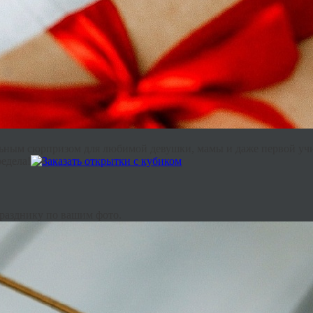
льным сюрпризом для любимой девушки, мамы и даже первой уч
редела!
разднику по вашим фото.