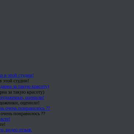
в этой студии!
рна за такую красоту)
удожники, оценили!
 очень понравилось ??
те!