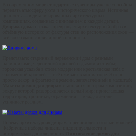
В современном мире стандартные сувениры уже не способны
передать атмосферу уюта и исторического шарма. Истинная
ценность — в детализированных архитектурных
композициях, созданных с вниманием к каждой детали.
Диорама дома
на заказ превращает архитектурный образ в
объёмную историю: от фактуры стен до расположения окон —
всё воссоздано с ювелирной точностью.
Представьте: старинный
деревенский дом
с резными
наличниками, черепичной крышей и дымом из трубы;
городская усадьба в стиле модерн или крестьянская изба с
соломенной кровлей — всё оживает в миниатюре. Это не
просто декор, а фрагмент времени, запечатлённый в масштабе.
Макеты домов для диорам
становятся центром композиции,
вокруг которой разворачивается целый мир: прилегающая
территория, тропинки, ограждения — каждая деталь
усиливает реализм.
Почему архитектурная диорама превосходит готовые модели?
Фабричные наборы лишены индивидуальности и
исторической достоверности.
Изготовление домов для