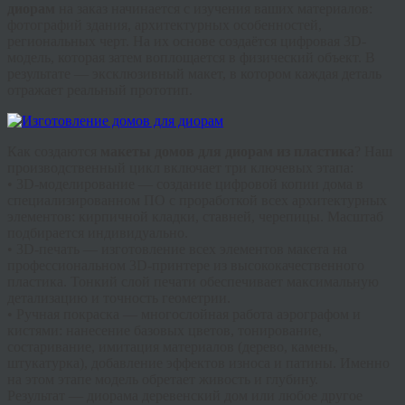
диорам
на заказ начинается с изучения ваших материалов:
фотографий здания, архитектурных особенностей,
региональных черт. На их основе создаётся цифровая 3D-
модель, которая затем воплощается в физический объект. В
результате — эксклюзивный макет, в котором каждая деталь
отражает реальный прототип.
Как создаются
макеты домов для диорам из пластика
? Наш
производственный цикл включает три ключевых этапа:
•
3D-моделирование
— создание цифровой копии дома в
специализированном ПО с проработкой всех архитектурных
элементов: кирпичной кладки, ставней, черепицы. Масштаб
подбирается индивидуально.
•
3D-печать
— изготовление всех элементов макета на
профессиональном 3D-принтере из высококачественного
пластика. Тонкий слой печати обеспечивает максимальную
детализацию и точность геометрии.
•
Ручная покраска
— многослойная работа аэрографом и
кистями: нанесение базовых цветов, тонирование,
состаривание, имитация материалов (дерево, камень,
штукатурка), добавление эффектов износа и патины. Именно
на этом этапе модель обретает живость и глубину.
Результат —
диорама деревенский дом
или любое другое