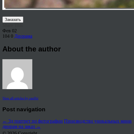
Заказать
Share This
Фев
02
104
0
Диорама
About the author
View all articles by rauffri
Post navigation
←
3д портрет по фотографии
Производство уникальных мини
диорам на заказ
→
© 2026 Copyright.