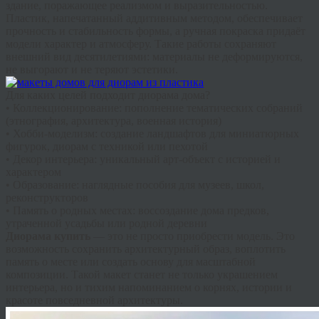
здание, поражающее реализмом и выразительностью.
Пластик, напечатанный аддитивным методом, обеспечивает
прочность и стабильность формы, а ручная покраска придаёт
модели характер и атмосферу. Такие работы сохраняют
внешний вид десятилетиями: материалы не деформируются,
не выгорают и не теряют эстетики.
Для каких целей подходит
диорама дома
?
• Коллекционирование: пополнение тематических собраний
(этнография, архитектура, военная история)
• Хобби-моделизм: создание ландшафтов для миниатюрных
фигурок, диорам с техникой или пехотой
• Декор интерьера: уникальный арт-объект с историей и
характером
• Образование: наглядные пособия для музеев, школ,
реконструкторов
• Память о родных местах: воссоздание дома предков,
утраченной усадьбы или родной деревни
Диорама купить
— это не просто приобрести модель. Это
возможность сохранить архитектурный образ, воплотить
память о месте или создать основу для масштабной
композиции. Такой макет станет не только украшением
интерьера, но и тихим напоминанием о корнях, истории и
красоте повседневной архитектуры.