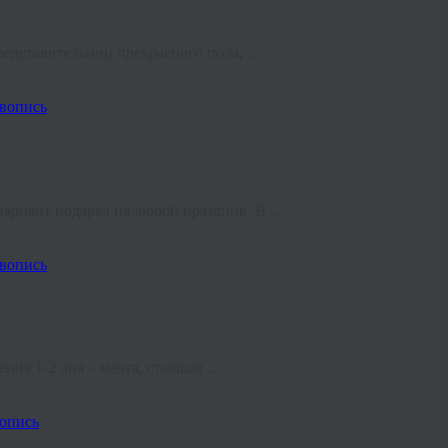
едставительниц прекрасного пола, ...
вопись
риант подарка на любой праздник. В ...
вопись
ия 1-2 дня – мечта, ставшая ...
опись