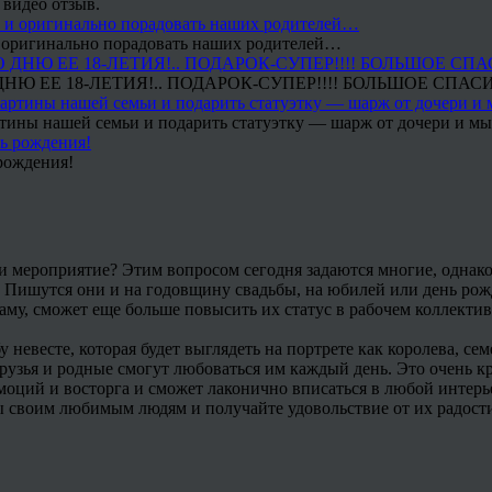
 видео отзыв.
 и оригинально порадовать наших родителей…
Ю ЕЕ 18-ЛЕТИЯ!.. ПОДАРОК-СУПЕР!!!! БОЛЬШОЕ СПАС
тины нашей семьи и подарить статуэтку — шарж от дочери и мы 
рождения!
и мероприятие? Этим вопросом сегодня задаются многие, однако
. Пишутся они и на годовщину свадьбы, на юбилей или день рож
му, сможет еще больше повысить их статус в рабочем коллективе
невесте, которая будет выглядеть на портрете как королева, се
 друзья и родные смогут любоваться им каждый день. Это очень 
эмоций и восторга и сможет лаконично вписаться в любой интер
 своим любимым людям и получайте удовольствие от их радост