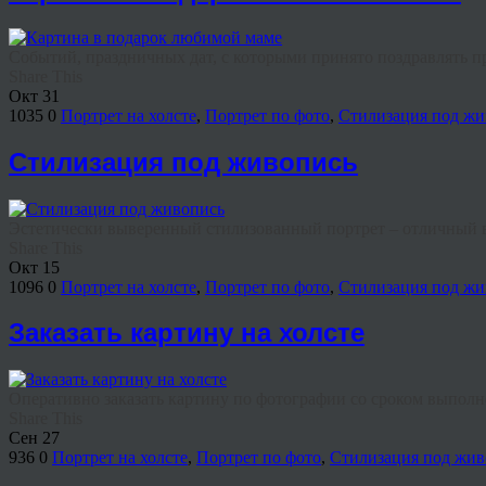
Событий, праздничных дат, с которыми принято поздравлять пр
Share This
Окт
31
1035
0
Портрет на холсте
,
Портрет по фото
,
Стилизация под жи
Стилизация под живопись
Эстетически выверенный стилизованный портрет – отличный ва
Share This
Окт
15
1096
0
Портрет на холсте
,
Портрет по фото
,
Стилизация под жи
Заказать картину на холсте
Оперативно заказать картину по фотографии со сроком выполнен
Share This
Сен
27
936
0
Портрет на холсте
,
Портрет по фото
,
Стилизация под жив