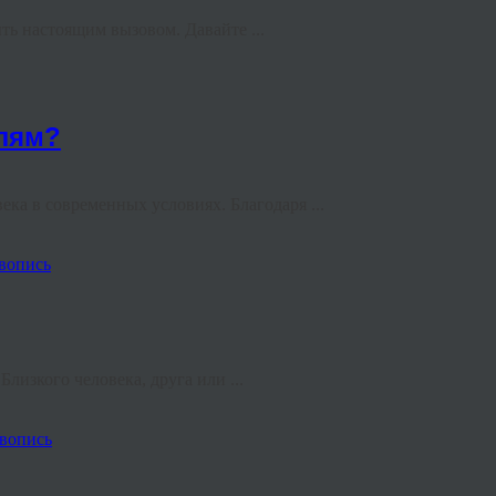
ь настоящим вызовом. Давайте ...
лям?
ка в современных условиях. Благодаря ...
вопись
лизкого человека, друга или ...
вопись