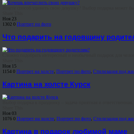
Ищете способ удивить свою девушку? Выбор подарка может быт
Share This
Ноя
23
1302
0
Портрет по фото
Что подарить на годовщину родите
Сложно подобрать интересный и необычный подарок для челове
Share This
Ноя
15
1154
0
Портрет на холсте
,
Портрет по фото
,
Стилизация под жи
Картина на холсте Курск
Выбор подарка к празднику – задача приятная и ответственная. Б
Share This
Ноя
03
1076
0
Портрет на холсте
,
Портрет по фото
,
Стилизация под жи
Картина в подарок любимой маме