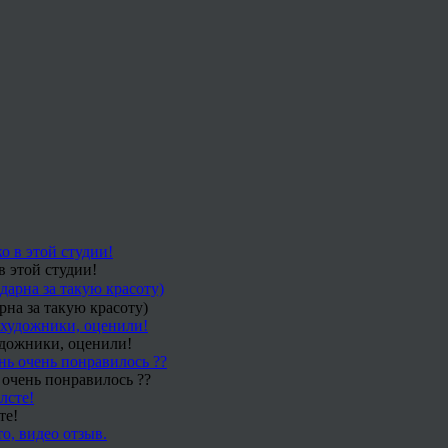
в этой студии!
рна за такую красоту)
удожники, оценили!
 очень понравилось ??
те!