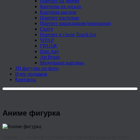
Портрет на дереве
Картины на досках
Картины маслом
Портрет пастелью
Портрет карандашом (имитация)
Скетч
Портрет в стиле Touch Art
WPAP
ГРАНЖ
Поп Арт
Art Brush
Модульные картины
3D фигурка по фото
Идеи подарков
Контакты
Аниме фигурка
Аниме — это не просто анимационные сериалы и фильмы,