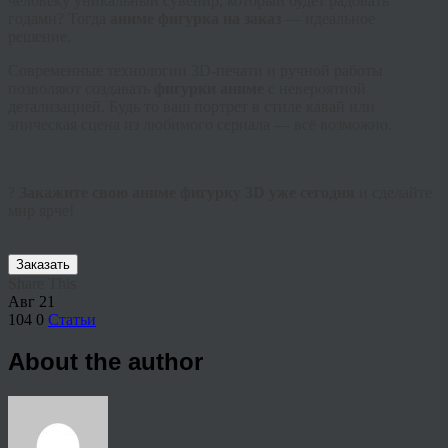
человеку уникальный сувенир, который будет радовать
годами? Тогда
аниме фигурка на заказ
— идеальное
решение.
Современные технологии 3D-печати и ручной работы
позволяют создавать
фигурки аниме
с невероятной
детализацией. Будь то ваш портрет в стиле кавай или
эпическая сцена из любимого сериала — всё возможно.
?
Закажите свою аниме фигурку 3D уже сегодня
и сделайте
мир ярче!
Заказать
Share This
Авг
21
104
0
Статьи
About the author