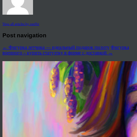
View all articles by rauffri
Post navigation
←
Фигурка летчика — идеальный подарок пилоту
Фигурка
военного – купить статуэтку в форме с доставкой
→