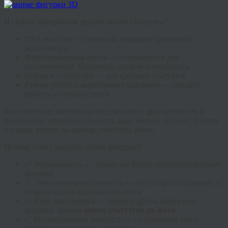
Из каких материалов делают аниме статуэтки?
ПВА-пластик — прочный, подходит для мелкой
детализации
Фотополимерная смола — используется для
высокоточной 3D-печати, гладкая поверхность
Резина и полистоун — для крупных статуэток
Ручная роспись акриловыми красками — придаёт
яркость и глубину цвету
Качественные материалы обеспечивают долговечность и
визуальную привлекательность даже мелких деталей: бликов
в глазах, узоров на одежде, текстуры волос.
Почему стоит заказать аниме фигурку?
✅ Уникальность — только вы будете обладателем такой
фигурки
✅ Эмоциональная ценность — это не просто предмет, а
символ вашей индивидуальности
✅ Идея для подарка — удивите друга, парня или
девушку, заказав
аниме статуэтку по фото
✅ Коллекционная ценность — со временем такие