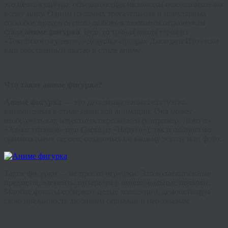
это целая культура, объединяющая миллионы поклонников по
всему миру. Одним из самых трогательных и популярных
способов выразить свою любовь к любимым персонажам
стала
аниме фигурка
. Будь то точная копия героя из
«Токийского гуляки», «Девушка-призрак Дзюнджи Ито» или
ваш собственный аватар в стиле аниме.
Что такое аниме фигурка?
Аниме фигурка
— это детализированная статуэтка,
выполненная в стиле японской анимации. Она может
изображать как известных персонажей (например, Леви из
«Атаки титанов» или Саске из «Наруто»), так и полностью
оригинальных героев, созданных по вашему эскизу или фото.
Такие фигурки — не просто игрушки. Это коллекционные
предметы, элементы интерьера и эмоциональные подарки.
Многие фанаты собирают целые коллекции, демонстрируя
свою преданность любимым сериалам и персонажам.