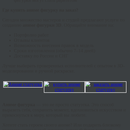
фигурки могут стать раритетом
Где купить аниме фигурку на заказ?
Сегодня множество мастеров и студий предлагают услуги по
созданию
аниме фигурки 3D
. Обращайте внимание на:
Портфолио работ
Отзывы клиентов
Возможность внесения правок в модель
Сроки изготовления (обычно 7–14 дней)
Доставку по России и СНГ
Лучше выбирать проверенных исполнителей с опытом в 3D-
моделировании и ручной раскраске.
Аниме фигурка
— это не просто статуэтка. Это способ
выразить себя, сохранить момент, вдохновиться искусством и
прикоснуться к миру, который вы любите.
Хотите стать героем своего аниме? Или подарить близкому