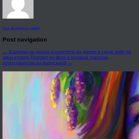
View all articles by rauffri
Post navigation
←
Картины на досках и портреты на дереве в стиле лофт на
заказ купить
Портрет по фото в подарок учителю,
преподавателю на выпускной
→