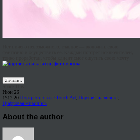
Нет ничего невозможного, главное — включить свою
фантазию и осуществить ее. Каждый портрет исключителен,
тонко проработан, чтобы клиент смог ощутить свою мечту.
Заказать
Share This
Июн
26
1512
20
Портрет в стиле Touch Art
,
Портрет на холсте
,
Цифровая живопись
About the author