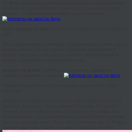
По фото, дизайнеры делают каждую картину подчеркнутой,
необычной, таинственной. Очень просто заказать портрет,
главное — воплощение желаний каждого клиента.
Какой
портрет по фото
на холсте в подарок можно заказать у
нас?
Мы создаем картины, которые сохраняются на долгие годы, и
каждая работа стоит не дорого. Портреты задумываем в
разных тематиках, для каждого клиента индивидуальный
подход. Выполняются такие работы как:
портрет на холсте
; семейный; родителям; годовщина
свадьбы; свадебные портреты.
Оформляем работы и срочно на заказ, если клиент этого
пожелает.
Наверняка у каждого есть картина, где изображены разные
пейзажи, личности, города, мосты и природа. Но каждый
мечтает, хочет, чтобы был его портрет, или его семьи. Мы
воплощаем все, что задумает клиент, какой выберет пейзаж,
тон, вид, антураж, какие будут присутствовать цвета. Каждое
желание будет воплощено и создано в единый портрет.