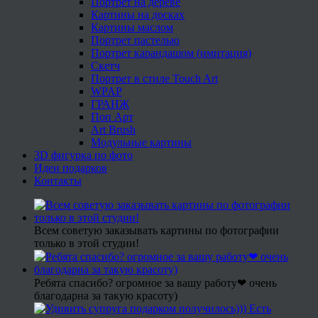
Портрет на дереве
Картины на досках
Картины маслом
Портрет пастелью
Портрет карандашом (имитация)
Скетч
Портрет в стиле Touch Art
WPAP
ГРАНЖ
Поп Арт
Art Brush
Модульные картины
3D фигурка по фото
Идеи подарков
Контакты
Всем советую заказывать картины по фотографии
только в этой студии!
Ребята спасибо? огромное за вашу работу❤ очень
благодарна за такую красоту)