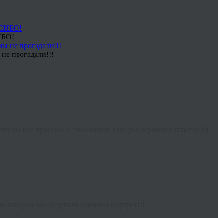
ИБО!
не прогадали!!!
учтены все просьбы и пожелания. Еще раз огромное спасибо)))
и, которые мы ощутили получив портрет!!!