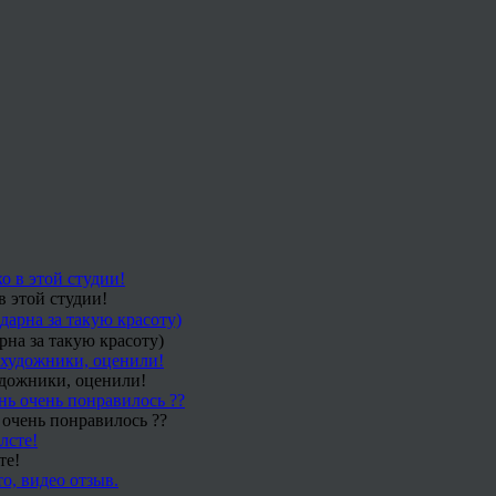
в этой студии!
рна за такую красоту)
удожники, оценили!
 очень понравилось ??
те!