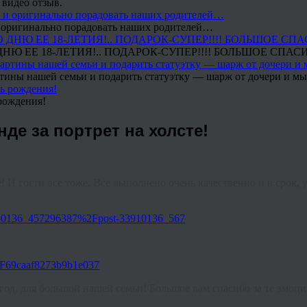
 видео отзыв.
 и оригинально порадовать наших родителей…
Ю ЕЕ 18-ЛЕТИЯ!.. ПОДАРОК-СУПЕР!!!! БОЛЬШОЕ СПАС
тины нашей семьи и подарить статуэтку — шарж от дочери и мы 
рождения!
де за портрет на холсте!
 И гости все тоже. Все выполнено очень качественно и в срок, 
3910136_457296387%2Fpost-33910136_567
2F69caaf8273b9b1e037
од, для большой нашей семьи! Большое вам спасибо за те эмоци