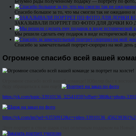
Безумно рады полученному подарку — портрету по фото,
Спасибо большое за то, что мы смогли так не ожиданно
ЗАКАЗЫВАЛИ ПОРТРЕТ ПО ФОТО ДЛЯ ДОЧКИ КО ДН
Мы решили сделать ему подарок в виде исторической кар
Спасибо за замечательный портрет-сюрприз на мой день 
Огромное спасибо всей вашей коман
Огромное спасибо всей вашей команде! Юбиляр был в восторге!
буду обращаться к вам еще)?
https://vk.com/topic-33910136_32541059?offset=380&z=photo-3
https://vk.com/im?sel=63550912&z=video-33910136_456239361%
Этот портрет в стиле шарж стал отличным подарком на Новый г