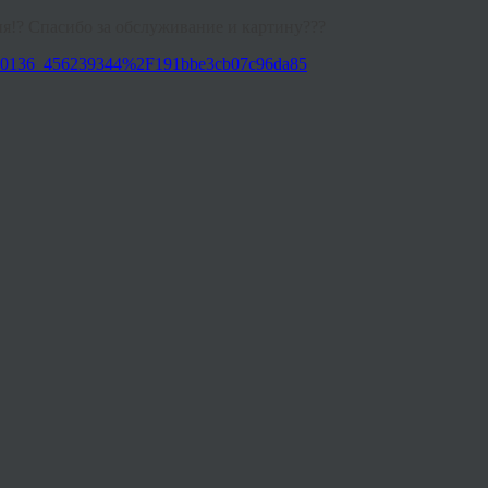
я!? Спасибо за обслуживание и картину???
3910136_456239344%2F191bbe3cb07c96da85