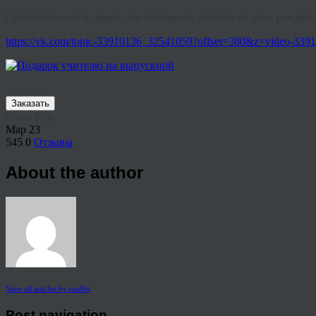
Оригинальный подарок для любимого учителя на день рождени
https://vk.com/topic-33910136_32541059?offset=380&z=video-3
Заказать
Share This
Мар
23
545
0
Отзывы
About the author
View all articles by rauffri
Post navigation